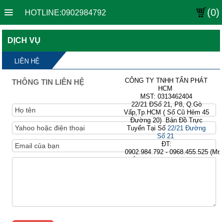
(0)
HOTLINE:0902984792
DỊCH VỤ
LIÊN HỆ
CÔNG TY TNHH TẤN PHÁT
THÔNG TIN LIÊN HỆ
HCM
MST: 0313462404
22/21 ĐSố 21, P8, Q.Gò
Vấp,Tp.HCM ( Số Cũ Hẻm 45
Đường 20) Bản Đồ Trực
Tuyến Tại Số
22/21 Đường
Số 21
ĐT:
0902.984.792 - 0968.455.525 (Mr.
Thắng) ĐTB: (08)66.758.279-
(08)62.576.679