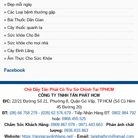
» Đẹp mỗi ngày
» Các Loại bệnh thường gặp
» Bài Thuốc Dân Gian
» Cây thuốc quanh ta
» Sức khỏe Cho Bé
» Sức khỏe cho mọi nhà
» Cây Đinh Lăng
» Ẩm Thực Cho Sức Khỏe
Facebook
Chè Dây Tấn Phát Có Trụ Sở Chính Tại TPHCM
CÔNG TY TNHH TẤN PHÁT HCM
Đ/C:
22/21 Đường Số 21, Phường 8, Quận Gò Vấp, TP.HCM (Số Cũ Hẻm
45 Đường 20)
ĐT:
(08) 66.758.279
-
(028) 62.576.679
- Tiếp Nhận Hàng ĐT:
0902.984.792
hoặc
0968.455.525
Chăm Sóc Khách Hàng:
0909.867.078
-
0971.443.663
Phản ánh chất
lượng:
0936.833.863
Website:
https://giongcaydinhlang.net/
-
Email:
tanphathcm@gmail.com