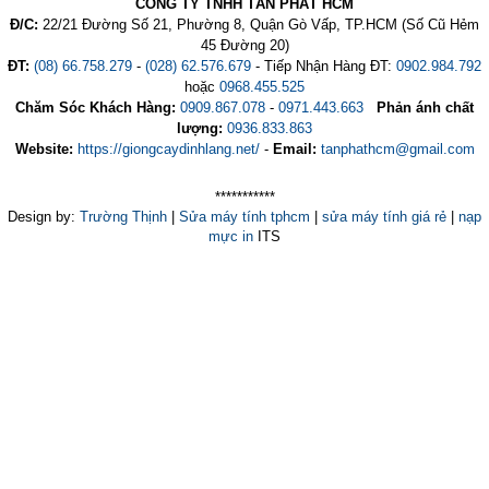
CÔNG TY TNHH TẤN PHÁT HCM
Đ/C:
22/21 Đường Số 21, Phường 8, Quận Gò Vấp, TP.HCM (Số Cũ Hẻm
45 Đường 20)
ĐT:
(08) 66.758.279
-
(028) 62.576.679
- Tiếp Nhận Hàng ĐT:
0902.984.792
hoặc
0968.455.525
Chăm Sóc Khách Hàng:
0909.867.078
-
0971.443.663
Phản ánh chất
lượng:
0936.833.863
Website:
https://giongcaydinhlang.net/
-
Email:
tanphathcm@gmail.com
***********
Design by:
Trường Thịnh
|
Sửa máy tính tphcm
|
sửa máy tính giá rẻ
|
nạp
mực in
ITS