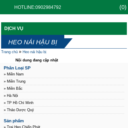
(0)
HOTLINE:0902984792
DỊCH VỤ
HEO NÁI HẬU BỊ
»
Trang chủ
Heo nái hậu bị
Nội dung đang cập nhật
Phân Loại SP
» Miền Nam
» Miền Trung
» Miền Bắc
» Hà Nội
» TP Hồ Chí Minh
» Thảo Dược Quý
Sản phẩm
» Trại Heo Chiến Phát